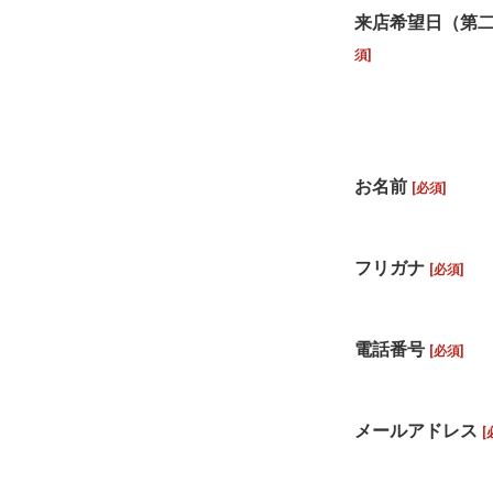
来店希望日（第
須]
お名前
[必須]
フリガナ
[必須]
電話番号
[必須]
メールアドレス
[