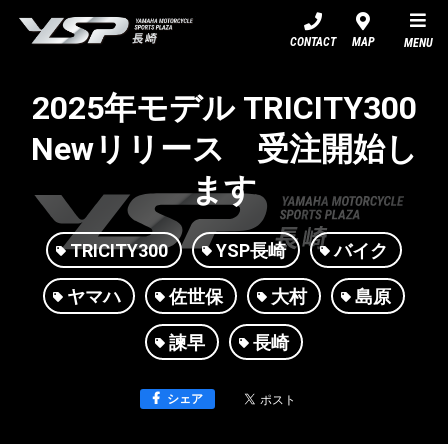
YSP長崎
CONTACT
MAP
MENU
2025年モデル TRICITY300
Newリリース 受注開始し
ます
TRICITY300
YSP長崎
バイク
ヤマハ
佐世保
大村
島原
諫早
長崎
シェア