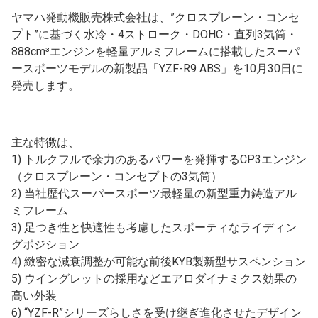
ヤマハ発動機販売株式会社は、”クロスプレーン・コンセ
プト”に基づく水冷・4ストローク・DOHC・直列3気筒・
888cm³エンジンを軽量アルミフレームに搭載したスーパ
ースポーツモデルの新製品「YZF-R9 ABS」を10月30日に
発売します。
主な特徴は、
1) トルクフルで余力のあるパワーを発揮するCP3エンジン
（クロスプレーン・コンセプトの3気筒）
2) 当社歴代スーパースポーツ最軽量の新型重力鋳造アル
ミフレーム
3) 足つき性と快適性も考慮したスポーティなライディン
グポジション
4) 緻密な減衰調整が可能な前後KYB製新型サスペンション
5) ウイングレットの採用などエアロダイナミクス効果の
高い外装
6) “YZF-R”シリーズらしさを受け継ぎ進化させたデザイン