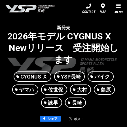
YSP長崎
CONTACT
MAP
MENU
新発売
2026年モデル CYGNUS X
Newリリース 受注開始し
ます
CYGNUS Ｘ
YSP長崎
バイク
ヤマハ
佐世保
大村
島原
諫早
長崎
シェア