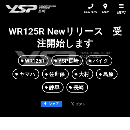
YSP長崎
CONTACT
MAP
MENU
WR125R Newリリース 受
注開始します
WR125R
YSP長崎
バイク
ヤマハ
佐世保
大村
島原
諫早
長崎
シェア