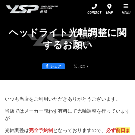
YSP長崎
CONTACT
MAP
MENU
ヘッドライト光軸調整に関
するお願い
シェア
いつも当店をご利用いただきありがとうございます。
当店ではメーカー問わず有料にて光軸調整を行っています
が
光軸調整は
完全予約制
となっておりますので、
必ず
前日ま