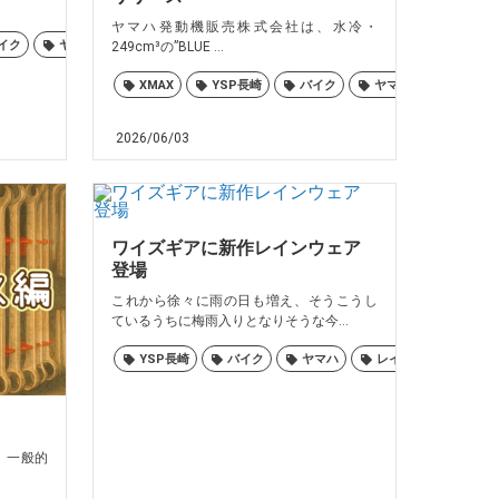
ヤマハ発動機販売株式会社は、水冷・
イク
ヤマハ
佐世保
大村
島原
諫早
長崎
249cm³の”BLUE ...
XMAX
YSP長崎
バイク
ヤマハ
佐世保
2026/06/03
ワイズギアに新作レインウェア
登場
これから徐々に雨の日も増え、そうこうし
ているうちに梅雨入りとなりそうな今...
島原
諫早
長崎
YSP長崎
バイク
ヤマハ
レインウェア
 一般的