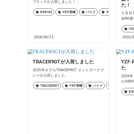
ブラックが入荷しました！...
た！
XSR155
YSP長崎
バイク
ヤマハ
佐世
５月3
本RR選
YS
2026/06/12
2026/
TRACER9GTが入荷しました
YZF
た
2025年モデルTRACER9GT マットダークグ
レーが入荷しました。 ...
2026
ルXSR90
TRACER9GT
YSP長崎
バイク
ヤマハ
XS