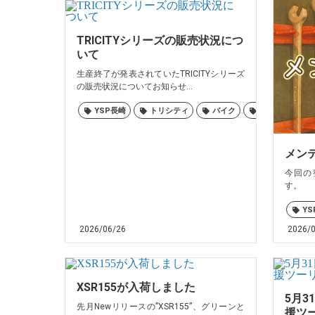
TRICITYシリーズの販売状況につ
いて
生産終了が発表されていたTRICITYシリーズ
の販売状況についてお知らせ...
YSP長崎
トリシティ
バイク
ヤマハ
佐
メンテ
今回の
す。 
YS
2026/06/26
2026/
XSR155が入荷しました
5月3
先月Newリリースの”XSR155”、グリーンと
援ツ