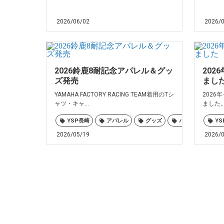
2026/06/02
2026/
2026鈴鹿8耐記念アパレル＆グッ
202
ズ発売
まし
YAMAHA FACTORY RACING TEAM着用のTシ
2026
ャツ・キャ...
ました。
YSP長崎
アパレル
グッズ
バイク
ヤマ
YS
2026/05/19
2026/