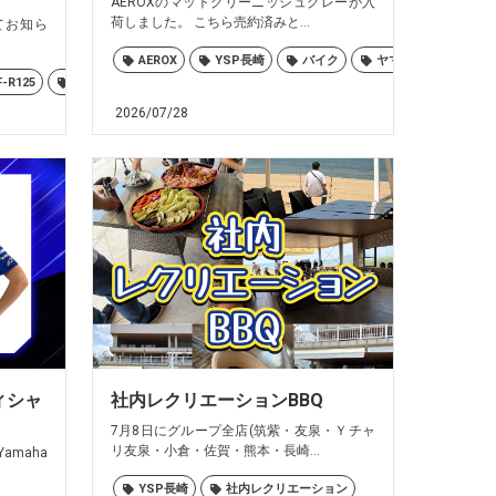
AEROXのマットグリーニッシュグレーが入
荷しました。 こちら売約済みと...
いてお知ら
AEROX
YSP長崎
バイク
ヤマハ
佐世保
F-R125
YZF-R15
バイク
ヤマハ
佐世保
大村
島原
2026/07/28
フィシャ
社内レクリエーションBBQ
7月8日にグループ全店(筑紫・友泉・Ｙチャ
リ友泉・小倉・佐賀・熊本・長崎...
Yamaha
YSP長崎
社内レクリエーション