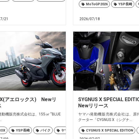
MoToGP2026
YSP長崎
保
大村
島原
諫早
長崎
07/21
2026/07/18
保
大村
島原
諫早
長崎
OX(アエロックス) Newリ
SYGNUS X SPECIAL EDI
ス
Newリリース
動機販売株式会社は、155㎤ “BLUE
ヤマハ発動機販売株式会社は、原
.
クーター「CYGNUS X（シグナ...
ROX
YSP長崎
バイク
ヤマハ
佐世保
CYGNUS X SPECIAL EDITION
大村
島原