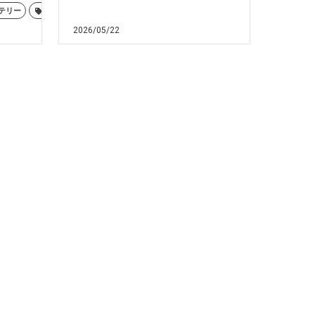
テリー
メンテナンス
ヤマハ
2026/05/22
諫早
長崎