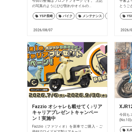
今回の整備はフロントフォークです。 上記
平素よ
の写真のようにひび割れやオイルの...
とうござ
YSP長崎
バイク
メンテナンス
ヤマハ
YS
2026/08/07
2026/
Fazzio オシャレも載せてく♪リア
XJR1
キャリアプレゼントキャンペー
今回も
ン！実施中
(No.1
Fazzio（ファツィオ）を新車でご購入・ご
XJ
登録でワイズギア製リアキャリ...