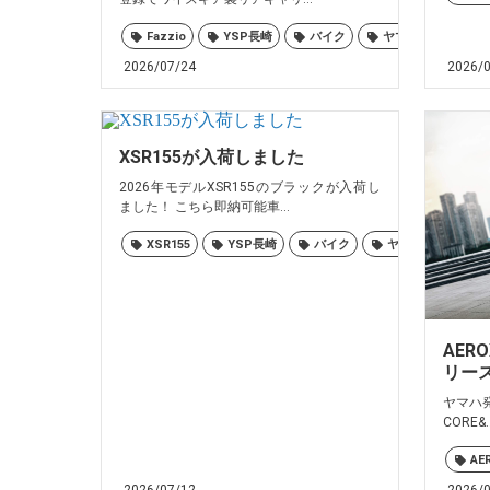
Fazzio
YSP長崎
バイク
ヤマハ
佐世
2026/07/24
2026/
XSR155が入荷しました
2026年モデルXSR155のブラックが入荷し
ました！ こちら即納可能車...
XSR155
YSP長崎
バイク
ヤマハ
佐世
AER
リー
ヤマハ発
CORE&..
AE