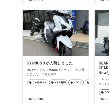
2026/07/12
2026/
CYGNUS Xが入荷しました
GEAR
GEA
2026年モデル CYGNUS Xのホワイトが入荷
New
しました。 こちら即納...
ヤマハ
CYGNUS X
YSP長崎
バイク
ヤマハ
ラットな
GE
2026/07/04
2026/