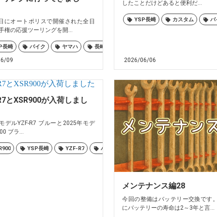
したことだけどあると便利だ...
保
大村
島原
諫早
長崎
YSP長崎
カスタム
バ
1日にオートポリスで開催された全日
手権の応援ツーリングを開...
P長崎
バイク
ヤマハ
長崎
06/09
2026/06/06
-R7とXSR900が入荷しまし
年モデルYZF-R7 ブルーと2025年モデ
0 ブラ...
佐世保
大村
島原
諫早
長崎
R900
YSP長崎
YZF-R7
バイク
ヤマハ
佐世保
大村
メンテナンス編28
今回の整備はバッテリー交換です。
にバッテリーの寿命は2～3年と言...