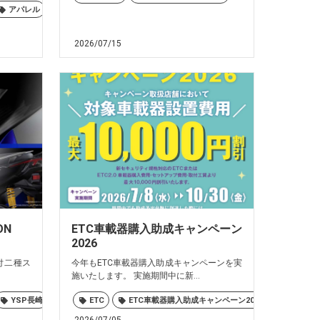
アパレル
ヤマハ
2026/07/15
TION
ETC車載器購入助成キャンペーン
2026
付二種ス
今年もETC車載器購入助成キャンペーンを実
施いたします。 実施期間中に新...
諫早
YSP長崎
長崎
バイク
ETC
ヤマハ
ETC車載器購入助成キャンペーン2026
佐世保
大村
島原
YSP長崎
諫早