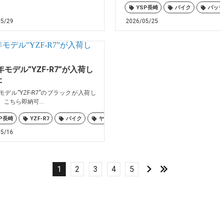
YSP長崎
バイク
バッ
05/29
2026/05/25
6年モデル”YZF-R7”が入荷し
た
年モデル”YZF-R7”のブラックが入荷し
 こちら即納可...
ハ
P長崎
ワイズギア
YZF-R7
鈴鹿8耐
バイク
ヤマハ
佐世保
大村
島原
05/16
1
2
3
4
5