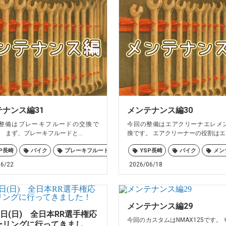
世保
大村
島原
諫早
ナンス編31
メンテナンス編30
整備はブレーキフルードの交換で
今回の整備はエアクリーナエレメ
まず、ブレーキフルードと...
換です。 エアクリーナーの役割はエ..
P長崎
バイク
ブレーキフルード
メンテナンス
YSP長崎
ヤマハ
バイク
佐世
メン
06/22
2026/06/18
メンテナンス編29
1日(日) 全日本RR選手権応
今回のカスタムはNMAX125です。
ーリングに行ってきまし