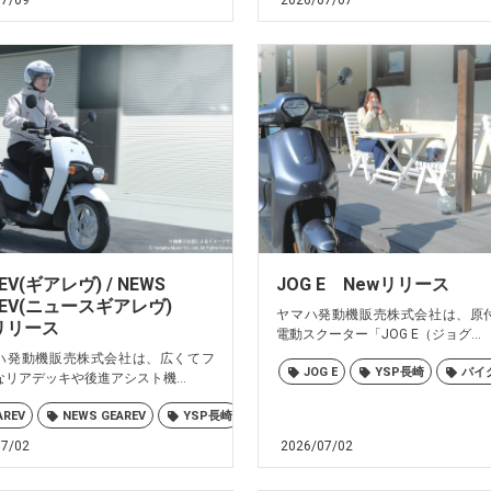
07/09
2026/07/07
EV(ギアレヴ) / NEWS
JOG E Newリリース
REV(ニュースギアレヴ)
ヤマハ発動機販売株式会社は、原
リリース
電動スクーター「JOG E（ジョグ...
発動機販売株式会社は、広くてフ
佐世保
大村
島原
諫早
長崎
JOG E
YSP長崎
バイ
リアデッキや後進アシスト機...
AREV
NEWS GEAREV
YSP長崎
バイク
ヤマハ
佐世保
07/02
2026/07/02