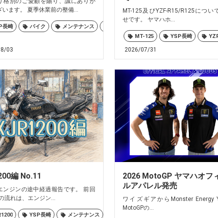
り格別のご愛顧を賜り、誠にありが
います。 夏季休業前の整備...
MT-125及びYZF-R15/R125につ
せです。 ヤマハホ...
P長崎
佐世保
バイク
大村
島原
メンテナンス
諫早
ヤマハ
長崎
MT-125
YSP長崎
YZ
08/03
2026/07/31
200編 No.11
2026 MotoGP ヤマハオ
ルアパレル発売
エンジンの途中経過報告です。 前回
0)の流れは、エンジン...
ワイズギアからMonster Energy 
MotoGPの...
R1200
YSP長崎
メンテナンス
ヤマハ