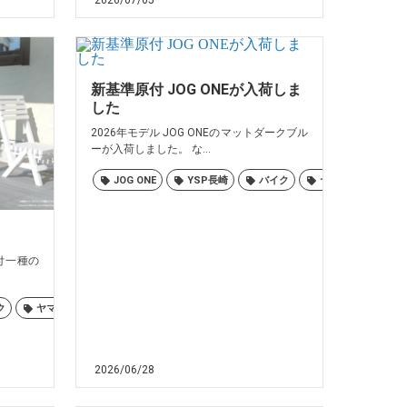
2026/07/05
新基準原付 JOG ONEが入荷しま
した
2026年モデル JOG ONEのマットダークブル
ーが入荷しました。 な...
JOG ONE
YSP長崎
バイク
ヤマハ
佐世
付一種の
ク
ヤマハ
佐世保
大村
島原
諫早
長崎
大村
島原
諫早
長崎
2026/06/28