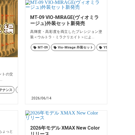
MT-09 VIO-MIRAGE(ヴィオミラ
ージュ)外装セット新発売
高輝度・高彩度を両立したプレシジョン塗
装＜ウルトラ・ミラクリエイト＞によ...
MT-09
Vio-Mirage 外装セット
YSP長崎
バイ
ントの交
.
保
テナンス
大村
ヤマハ
島原
佐世保
諫早
長崎
大村
島原
諫早
長崎
2026/06/14
2026年モデル XMAX New Color
 ちょっと
リリース