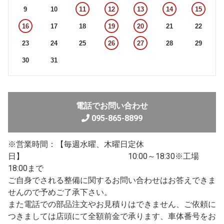
9
10
11
12
13
14
15
16
17
18
19
20
21
22
23
24
25
26
27
28
29
30
31
電話でお問い合わせ
095-865-8899
※営業時間：【毎週水曜、木曜日定休
日】 10:00～18:30※工場
18:00まで
ご自身でされる整備に関するお問い合わせはお答えできま
せんので予めご了承下さい。
また電話での部品注文やお見積りはできません、ご依頼に
つきましては店頭にて全額前金で承ります、車体番号をお