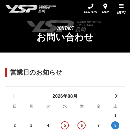
YSP長崎
CONTACT
MAP
MENU
CONTACT
お問い合わせ
営業日のお知らせ
2026年08月
日
月
火
水
木
金
土
1
2
3
4
5
6
7
8