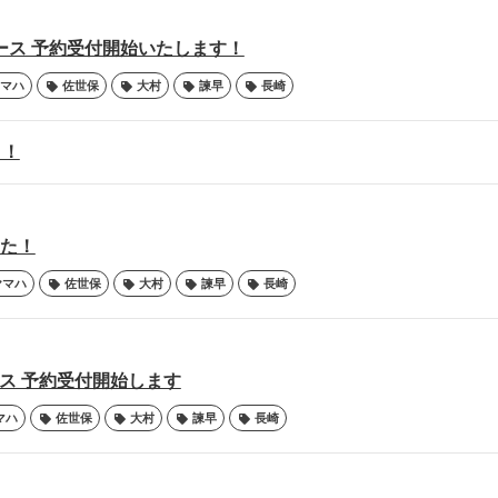
リリース 予約受付開始いたします！
マハ
佐世保
大村
諫早
長崎
！！
した！
ヤマハ
佐世保
大村
諫早
長崎
リース 予約受付開始します
マハ
佐世保
大村
諫早
長崎