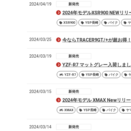
2024/04/19
新発売
2024年モデルXSR900 NEW
XSR900
YSP長崎
バイク
ヤ
2024/03/25
今ならTRACER9GT/+が超お得
2024/03/19
新発売
YZF-R7 マットグレー入荷しま
YZF-R7
YSP長崎
バイク
2024/03/15
新発売
2024年モデル XMAX Newリ
XMAX
YSP長崎
バイク
ヤ
2024/03/14
新発売