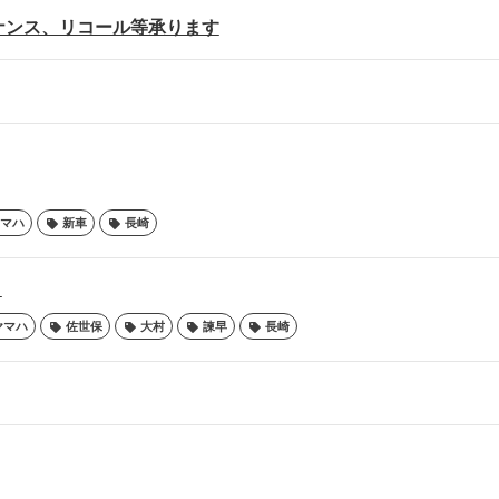
ナンス、リコール等承ります
マハ
新車
長崎
！
ヤマハ
佐世保
大村
諫早
長崎