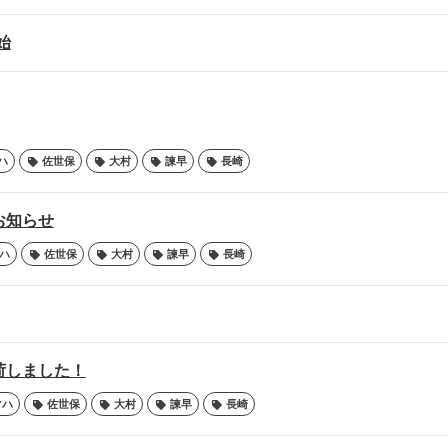
始
ハ
佐世保
大村
諫早
長崎
のお知らせ
ハ
佐世保
大村
諫早
長崎
荷しました！
マハ
佐世保
大村
諫早
長崎