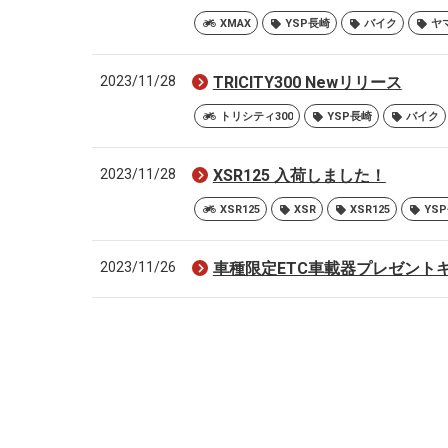
XMAX
YSP長崎
バイク
ヤ
2023/11/28
TRICITY300 Newリリース
トリシティ300
YSP長崎
バイク
2023/11/28
XSR125 入荷しました！
XSR125
XSR
XSR125
YS
2023/11/26
車種限定ETC車載器プレゼント