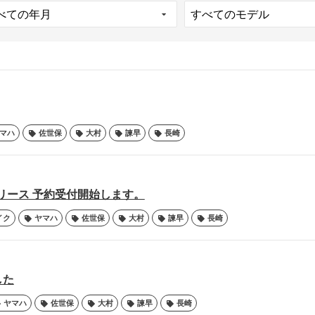
マハ
佐世保
大村
諫早
長崎
EWリリース 予約受付開始します。
イク
ヤマハ
佐世保
大村
諫早
長崎
した
ヤマハ
佐世保
大村
諫早
長崎