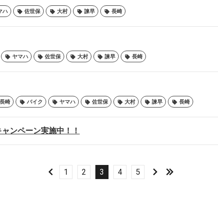
マハ
佐世保
大村
諫早
長崎
ヤマハ
佐世保
大村
諫早
長崎
P長崎
バイク
ヤマハ
佐世保
大村
諫早
長崎
キャンペーン実施中！！
1
2
3
4
5