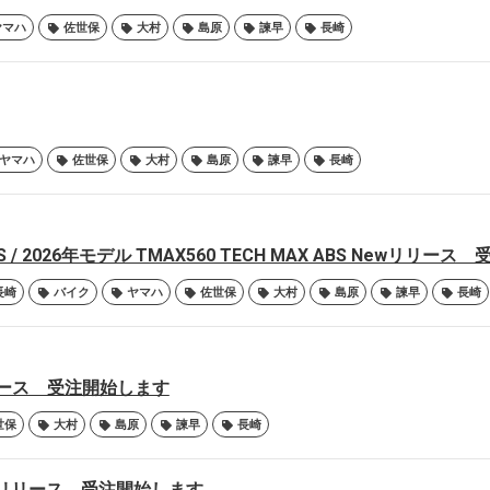
ヤマハ
佐世保
大村
島原
諫早
長崎
ヤマハ
佐世保
大村
島原
諫早
長崎
ry ABS / 2026年モデル TMAX560 TECH MAX ABS Newリリ
長崎
バイク
ヤマハ
佐世保
大村
島原
諫早
長崎
wリリース 受注開始します
世保
大村
島原
諫早
長崎
 Newリリース 受注開始します