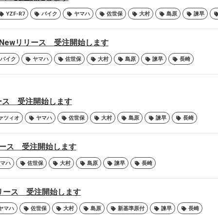
YZF-R7
バイク
ヤマハ
佐世保
大村
島原
諫早
R25 Newリリース 受注開始します
バイク
ヤマハ
佐世保
大村
島原
諫早
長崎
リリース 受注開始します
ァツィオ
ヤマハ
佐世保
大村
島原
諫早
長崎
wリリース 受注開始します
マハ
佐世保
大村
島原
諫早
長崎
wリリース 受注開始します
ヤマハ
佐世保
大村
島原
新基準原付
諫早
長崎