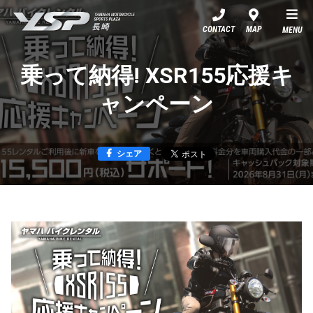
YSP長崎
CONTACT
MAP
MENU
乗って納得! XSR155応援キ
ャンペーン
シェア