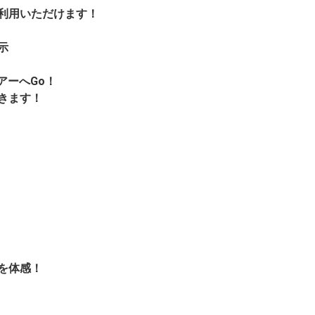
利用いただけます！
示
アーへGo！
きます！
を体感！