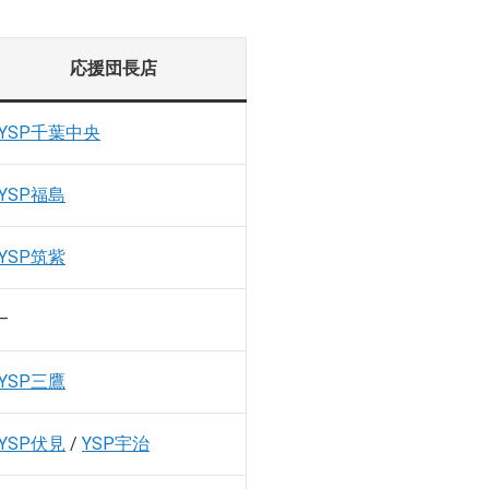
応援団長店
YSP千葉中央
YSP福島
YSP筑紫
–
YSP三鷹
YSP伏見
/
YSP宇治